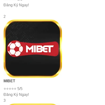
Đăng Ký Ngay!
2
MIBET
⭐⭐⭐⭐⭐
5/5
Đăng Ký Ngay!
3