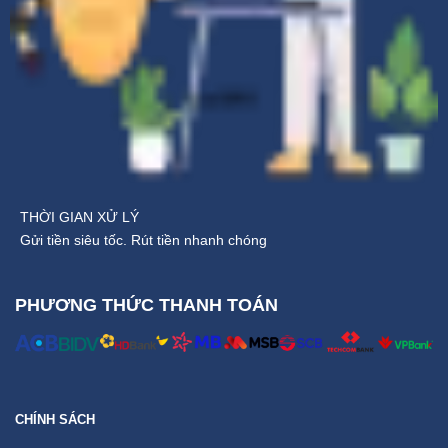
THỜI GIAN XỬ LÝ
Gửi tiền siêu tốc. Rút tiền nhanh chóng
PHƯƠNG THỨC THANH TOÁN
CHÍNH SÁCH