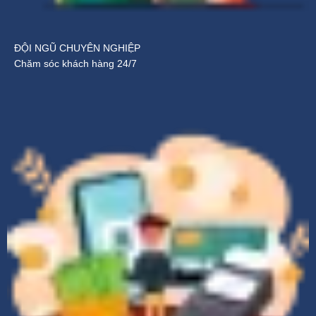
ĐỘI NGŨ CHUYÊN NGHIỆP
Chăm sóc khách hàng 24/7